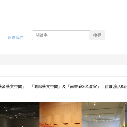
搜尋
連絡我們
藝象藝文空間」、
「迴廊藝文空間」
及「南畫廊201展室」，供展演活