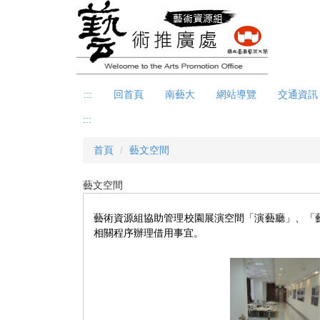
跳
到
主
要
內
容
:::
回首頁
南藝大
網站導覽
交通資訊
區
:::
首頁
藝文空間
藝文空間
藝術資源組協助管理校園展演空間「演藝廳」、「
相關程序辦理借用事宜。